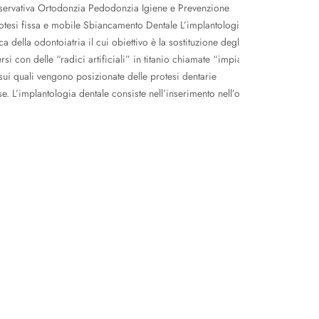
servativa Ortodonzia Pedodonzia Igiene e Prevenzione
tesi fissa e mobile Sbiancamento Dentale L’implantologia
a della odontoiatria il cui obiettivo è la sostituzione degli
rsi con delle “radici artificiali” in titanio chiamate “impianti
sui quali vengono posizionate delle protesi dentarie
se. L’implantologia dentale consiste nell’inserimento nell’osso…