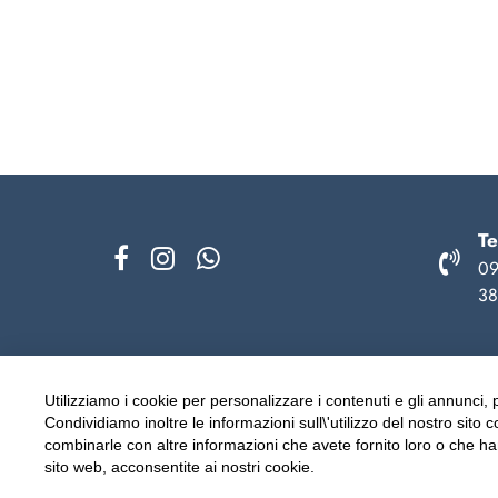
Te
09
38
Utilizziamo i cookie per personalizzare i contenuti e gli annunci, p
Condividiamo inoltre le informazioni sull\'utilizzo del nostro sito 
Sezione Legale
E-mail
combinarle con altre informazioni che avete fornito loro o che hanno
sito web, acconsentite ai nostri cookie.
info@virg
Cookie Policy